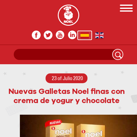
23 of Julio 2020
Nuevas Galletas Noel finas con
crema de yogur y chocolate