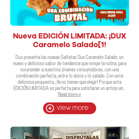
Nueva EDICIÓN LIMITADA: ¡DUX
Caramelo Salado[1!
Dux presenta las nuevas Galletas Dux Caramelo Salado, un
nuevo y delicioso sabor de tendencia que rompe la rutina, para
sorprender a nuestros jóvenes consumidores, con una
combinación perfecta, entre lo dulce y lo salado. Con esta
deliciosa propuesta, ¡Ya no tienen que elegir! Porque esta
EDICIÓN LIMITADA es perfecta para satisfacer un antojo en…
Read more »
View more