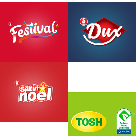
More information
More information
More
information
More information