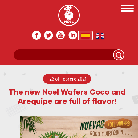
23 of Febrero 2021
The new Noel Wafers Coco and
Arequipe are full of flavor!